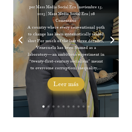
por
Mass Media Social Era
|
noviembre 15,
2025
|
Mass Media Social Era
| 28
Comentario
A country where every conventional path
to change has been systematically sealed
shut For much of the last three decades,
Venezuela has been framed as a
laboratory—an ambitious experiment in
“twenty-first-century socialism” meant
to overcome corruption, inequality,...
Leer más